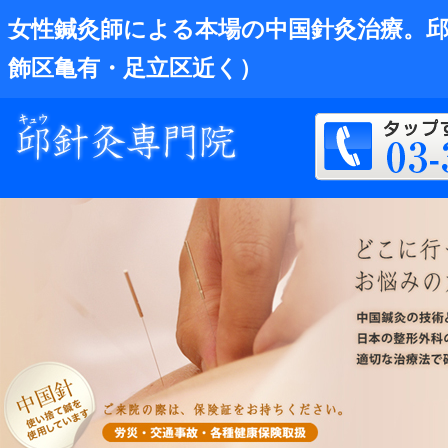
女性鍼灸師による本場の中国針灸治療。邱
飾区亀有・足立区近く）