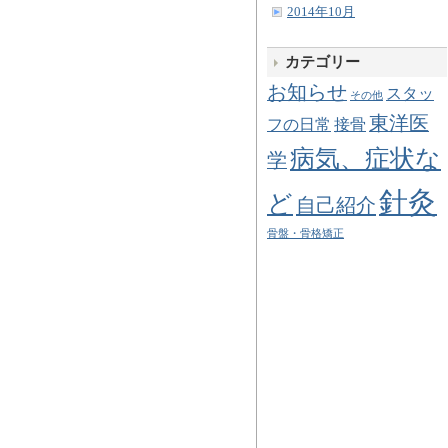
2014年10月
カテゴリー
お知らせ
スタッ
その他
東洋医
フの日常
接骨
病気、症状な
学
針灸
ど
自己紹介
骨盤・骨格矯正