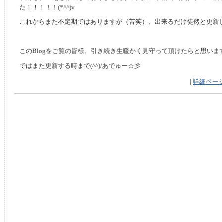
た！！！！！(*^^)v
これからまた不定期ではありますが（苦笑）、出来るだけ徒然と更新
このBlogをご覧の皆様、引き続き生暖かく見守って頂けたらと思いま
ではまた更新する時まで(^^)/あでゅー☆彡
|
詳細ペー