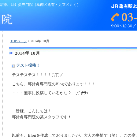
治療。邱針灸専門院（葛飾区亀有・足立区近く）
TOPページ
> 2014年 10月
2014年 10月
テスト投稿！
テステステス！！！！(‘Д’)ノ
こちら、邱針灸専門院のBlogであります！！！
・・・無事に投稿しているかな？ |дﾟ)ﾁﾗｯ
―皆様、こんにちは！
邱針灸専門院の某スタッフです！
以前も、Blogを作成しておりましたが、大人の事情で（笑）、この