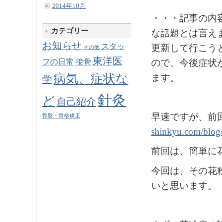
2014年10月
・・・記事の内
カテゴリー
な話題とは言え
お知らせ
スタッ
更新して行こう
その他
東洋医
フの日常
接骨
ので、今後症状
病気、症状な
ます。
学
針灸
ど
自己紹介
早速ですが、前
骨盤・骨格矯正
shinkyu.com/blog
前回は、簡単に
今回は、その花
いと思います。