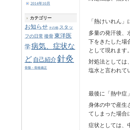
2014年10月
カテゴリー
「熱けいれん」
お知らせ
スタッ
その他
多量の発汗後、
東洋医
フの日常
接骨
下をきたした場
病気、症状な
学
として現れます
針灸
ど
自己紹介
対処法としては、
骨盤・骨格矯正
塩水と言われて
最後に「熱中症
身体の中で産生
てしまった場合
症状としては、