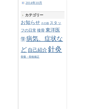
2014年10月
カテゴリー
お知らせ
スタッ
その他
東洋医
フの日常
接骨
病気、症状な
学
針灸
ど
自己紹介
骨盤・骨格矯正