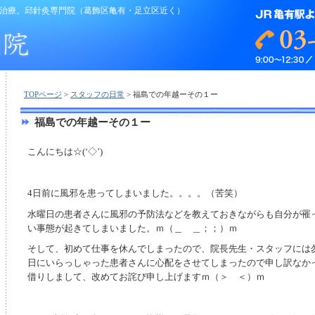
治療。邱針灸専門院（葛飾区亀有・足立区近く）
TOPページ
>
スタッフの日常
> 福島での年越ーその１ー
福島での年越ーその１ー
こんにちは☆(‘◇’)ゞ
4日前に風邪を患ってしまいました。。。。（苦笑）
水曜日の患者さんに風邪の予防法などを教えておきながらも自分が罹
い事態が起きてしまいました。ｍ（＿ ＿；；）ｍ
そして、初めて仕事を休んでしまったので、院長先生・スタッフには
日にいらっしゃった患者さんに心配をさせてしまったので申し訳なか
借りしまして、改めてお詫び申し上げますｍ（＞ ＜）ｍ