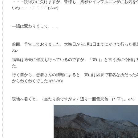
・・・説得力に欠けますが、皆様も、風邪やインフルエンザにお気を
いね・・・！！！！(;^ω^)
―話は変わりまして、、、
前回、予告しておりました、大晦日から1月2日までにかけて行った福
ね♪
福島は過去に何度も行っているのですが、「東山」と言う所に今回は
た。
行く前から、患者さんの情報によると、東山は温泉で有名な所だった
からわくわくでした♪(#^.^#)♪
現地へ着くと、（当たり前ですがｗ）辺り一面雪景色！(*’▽’).。o○♪