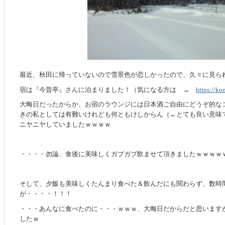
最近、秋田に帰っていないので雪景色が恋しかったので、久々に見ら
宿は『今昔亭』さんに泊まりました！（気になる方は →
https://ko
大晦日だったからか、お宿のラウンジには日本酒ご自由にどうぞ的な
きの私としては有難いけれども何ともけしからん（←とても良い意味
ニヤニヤしていましたｗｗｗｗ
・・・・勿論、食後に美味しくガブガブ飲ませて頂きましたｗｗｗｗ
そして、夕飯も美味しくたんまり食べた＆飲んだにも関わらず、数時
が・・・・！！！
・・・あんなに食べたのに・・・ｗｗｗ、大晦日だからだと思います
したｗ