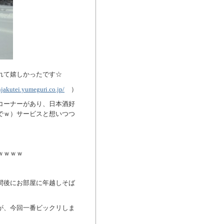
れて嬉しかったです☆
njakutei.yumeguri.co.jp/
）
コーナーがあり、日本酒好
でｗ）サービスと想いつつ
ｗｗｗｗ
間後にお部屋に年越しそば
が、今回一番ビックリしま