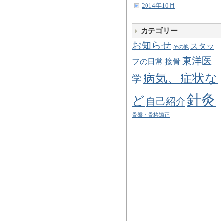
2014年10月
カテゴリー
お知らせ
スタッ
その他
東洋医
フの日常
接骨
病気、症状な
学
針灸
ど
自己紹介
骨盤・骨格矯正